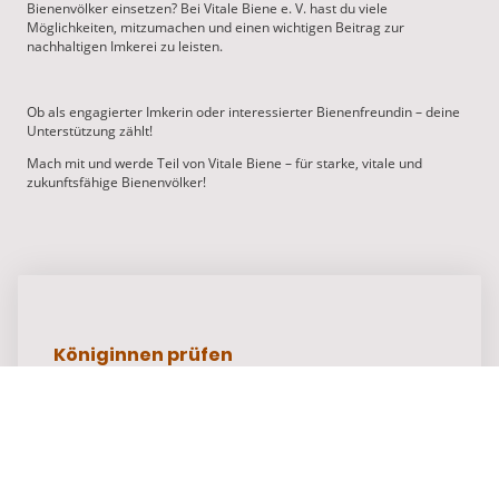
Bienenvölker einsetzen? Bei Vitale Biene e. V. hast du viele
Möglichkeiten, mitzumachen und einen wichtigen Beitrag zur
nachhaltigen Imkerei zu leisten.
Ob als engagierter Imkerin oder interessierter Bienenfreundin – deine
Unterstützung zählt!
Mach mit und werde Teil von Vitale Biene – für starke, vitale und
zukunftsfähige Bienenvölker!
Königinnen prüfen
Du
kannst
Königinnen prüfen und wertvolle Daten zur
Zuchtbewertung liefern